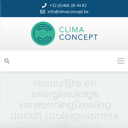
+32 (0)468 28 44 82
info@climaconcept.be
Natuurlijke en
energiezuinige
verwarming/koeling
dankzij stralingswarmte