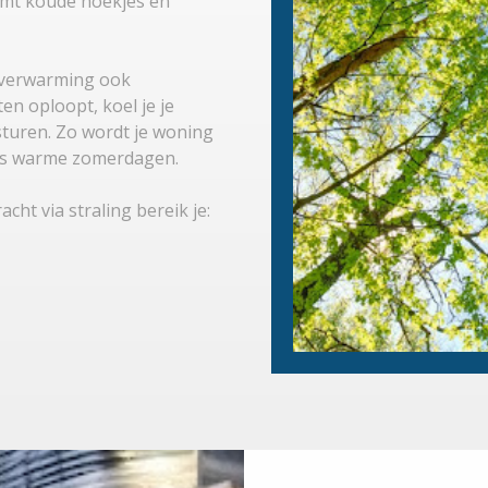
omt koude hoekjes en
 verwarming ook
en oploopt, koel je je
turen. Zo wordt je woning
dens warme zomerdagen.
racht via straling bereik je: