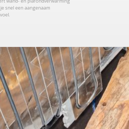
ert wand- en plafondverwarming
k je snel een aangenaam
voel.