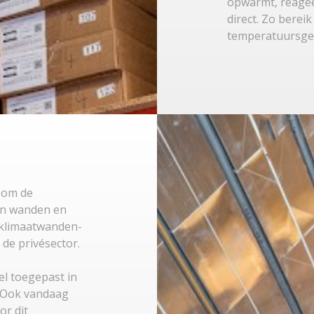
opwarmt, reage
direct. Zo berei
temperatuursge
e om de
in wanden en
 klimaatwanden-
 de privésector.
l toegepast in
 Ook vandaag
r dit