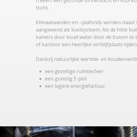
creëert een gezonde binnenlucht en voork
tocht.
Klimaatwanden en –plafonds worden naast
aangewend als koelsysteem. Als de hitte buit
kamers door koud water door de buizen te s
of kantoor een heerlijke verblijfplaats tij
​​​​​​​Dankzij natuurlijke warmte- en koudeoverd
een gezellige ruimtesfeer
een gunstig E-peil
een lagere energiefactuur.