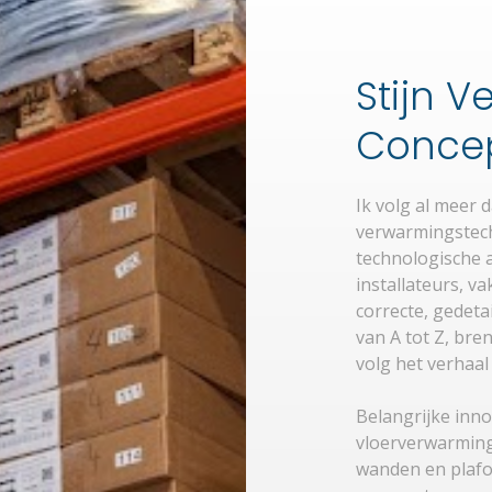
Stijn 
Conce
Ik volg al meer 
verwarmingstech
technologische 
installateurs, v
correcte, gedeta
van A tot Z, bre
volg het verhaal 
Belangrijke inno
vloerverwarming
wanden en plafo