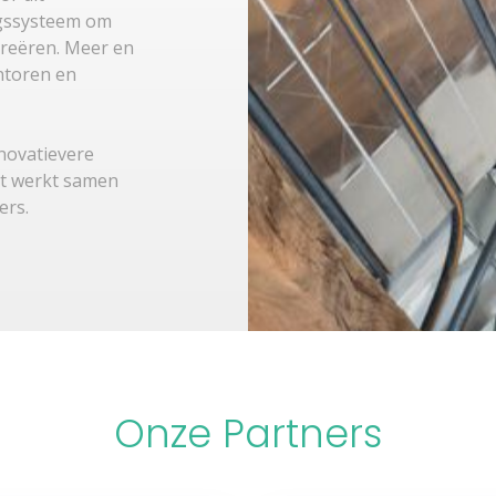
gssysteem om
reëren. Meer en
ntoren en
novatievere
pt werkt samen
ers.
Onze Partners