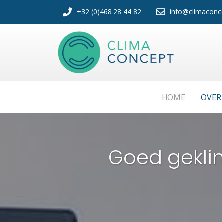
+32 (0)468 28 44 82
info@climaconc
HOME
OVER
Goed gekli