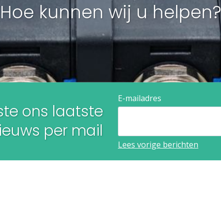
Hoe kunnen wij u helpen?​​​​​​
E-mailadres
te ons laatste
euws per mail​​​​​​​
Lees vorige berichten