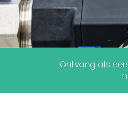
Ontvang als eers
ni