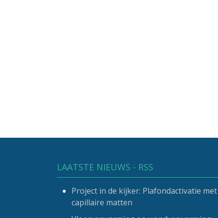
LAATSTE NIEUWS - RSS
Project in de kijker: Plafondactivatie met
capillaire matten