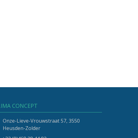
LIMA CONCEPT
Onze-Lieve-Vrouwstraat 57, 3550
Heusden-Zolder