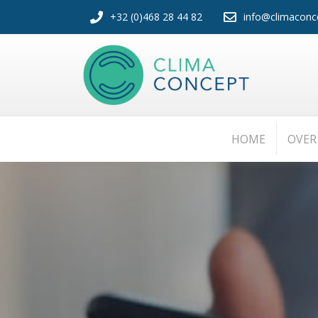
+32 (0)468 28 44 82
info@climaconc
HOME
OVER