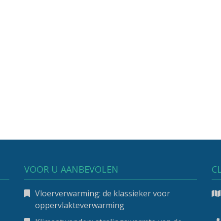
VOOR U AANBEVOLEN
C
Vloerverwarming: de klassieker voor
oppervlakteverwarming