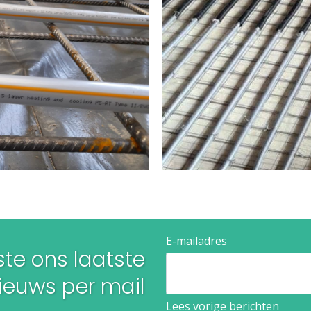
E-mailadres
te ons laatste
euws per mail​​​​​​​
Lees vorige berichten