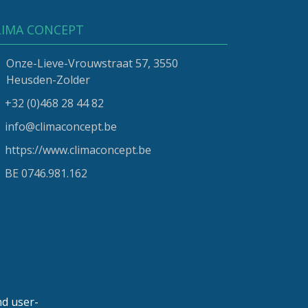
LIMA CONCEPT
Onze-Lieve-Vrouwstraat 57, 3550
Heusden-Zolder
+32 (0)468 28 44 82
info@climaconcept.be
https://www.climaconcept.be
BE 0746.981.162
nd user-