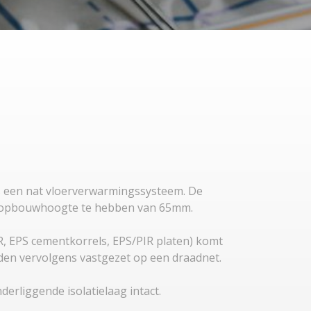
s een nat vloerverwarmingssysteem. De
e opbouwhoogte te hebben van 65mm.
R, EPS cementkorrels, EPS/PIR platen) komt
rden vervolgens vastgezet op een draadnet.
e onderliggende isolatielaag intact.