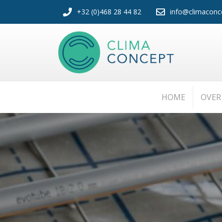
+32 (0)468 28 44 82
info@climaconc
HOME
OVER