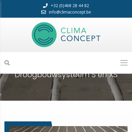
+32 (0)468 28 44 82
info@climaconcept.be
Droogbouwsysteem S en XS