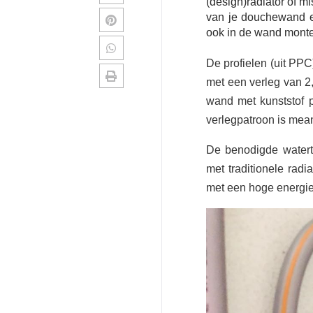
(design)radiator of m
van je douchewand ee
ook in de wand monte
De profielen (uit PP
met een verleg van 2
wand met kunststof p
verlegpatroon is mea
De benodigde waterte
met traditionele rad
met een hoge energie-