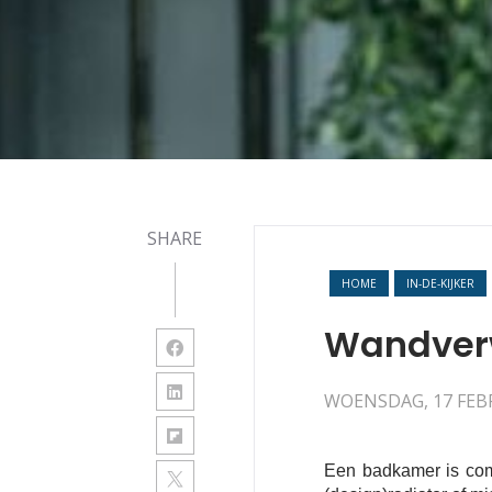
SHARE
HOME
IN-DE-KIJKER
Wandverw
WOENSDAG, 17 FEB
Een badkamer is comf