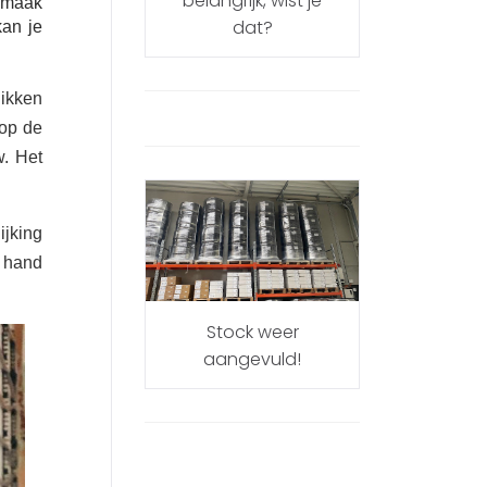
belangrijk, wist je
: maak
dat?
kan je
likken
 op de
w.
Het
ijking
n hand
Stock weer
aangevuld!