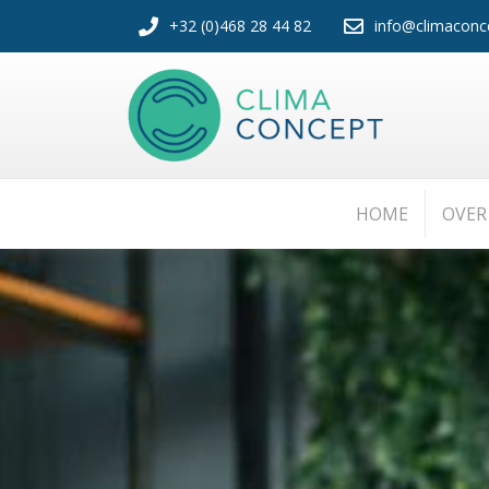
+32 (0)468 28 44 82
info@climaconc
HOME
OVER