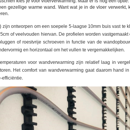
isschien kies je voor vloerverwarming. Maar er is nog een optie
n gezellige warme wand. Want wat je in de vloer verwerkt, 
ren.
C) zijn ontworpen om een soepele 5-laagse 10mm buis vast te k
,5cm of veelvouden hiervan. De profielen worden vastgemaakt
luggen of roestvrije schroeven in functie van de wandopbou
ndervormig en horizontaal om het vullen te vergemakkelijken.
mperaturen voor wandverwarming zijn relatief laag in vergel
iatoren. Het comfort van wandverwarming gaat daarom hand i
efficiëntie.